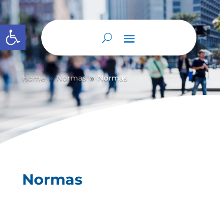
Abrir barra de herramientas
Home
Normas
Normas
9
9
Normas