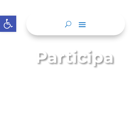
Abrir barra de herramientas
Participa
¿Qué es?
El Menú Participa es una nueva
categoría del menú destacado que
deben crear las entidades y
organismos obligados en el
encabezado principal de su sitio web.
Las autoridades deben publicar en el