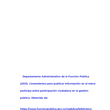
fases de formulación, ejecución,
control y evaluación del ciclo de la
gestión pública definidas en la
normatividad general y en las
disposiciones específicas para cada
entidad, o que son diseñados
proactivamente para facilitar el
ejercicio de este derecho.*
La estructura del Menú Participa
debe contener seis secciones, así:
*
Departamento Administrativo de la Función Pública
(2021). Lineamientos para publicar información en el menú
participa sobre participación ciudadana en la gestión
pública. Obtenido de:
https://www.funcionpublica.gov.co/web/eva/biblioteca-