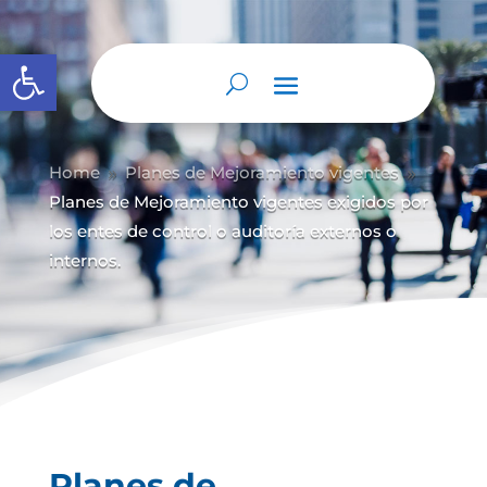
Abrir barra de herramientas
Home
Planes de Mejoramiento vigentes
9
9
Planes de Mejoramiento vigentes exigidos por
los entes de control o auditoría externos o
internos.
Planes de