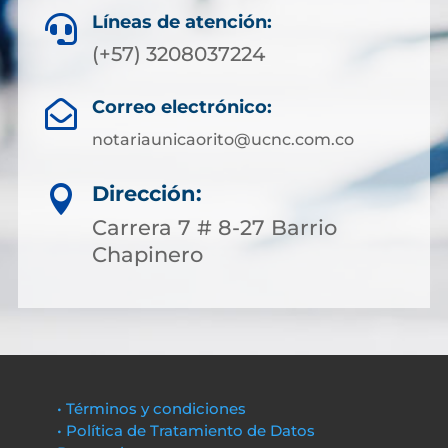
Líneas de atención:

(+57) 3208037224
Correo electrónico:

notariaunicaorito@ucnc.com.co
Dirección:

Carrera 7 # 8-27 Barrio
Chapinero
• Términos y condiciones
• Política de Tratamiento de Datos