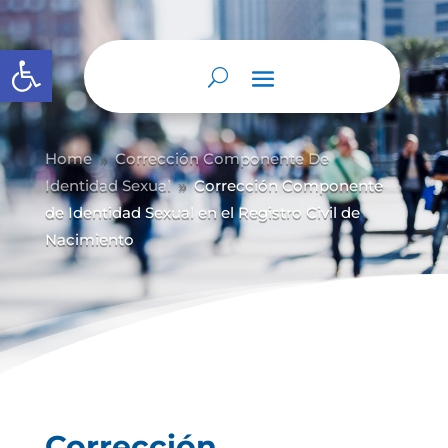
Abrir barra de herramientas
Home
Corrección Componente De
9
Identidad Sexual
Corrección Componente
9
de Identidad Sexual en el Registro Civil de
Nacimiento
Corrección