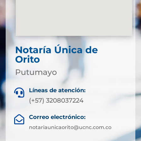
Notaría Única de
Orito
Putumayo
Líneas de atención:

(+57) 3208037224
Correo electrónico:

notariaunicaorito@ucnc.com.co