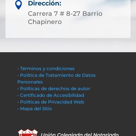
Dirección:

Carrera 7 # 8-27 Barrio
Chapinero
• Términos y condiciones
• Política de Tratamiento de Datos
Personales
• Políticas de derechos de autor
• Certificado de Accesibilidad
• Políticas de Privacidad Web
• Mapa del Sitio