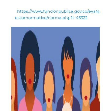
https://www.funcionpublica.gov.co/eva/g
estornormativo/norma.php?i=45322