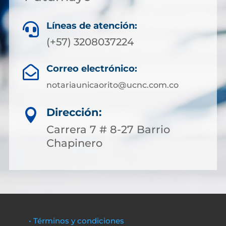
Líneas de atención:

(+57) 3208037224
Correo electrónico:

notariaunicaorito@ucnc.com.co
Dirección:

Carrera 7 # 8-27 Barrio
Chapinero
• Términos y condiciones