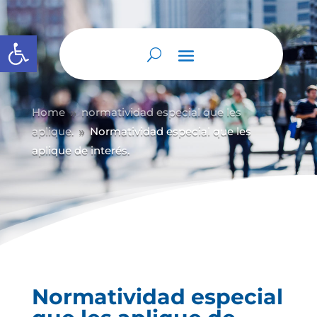
Abrir barra de herramientas
Home
normatividad especial que les
9
aplique.
Normatividad especial que les
9
aplique de interés.
Normatividad especial