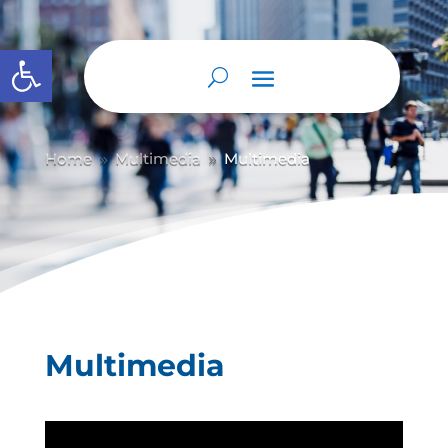
Abrir barra de herramientas
Home
Multimedia
Multimedia
9
9
Multimedia