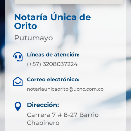
Notaría Única de
Orito
Putumayo
Líneas de atención:

(+57) 3208037224
Correo electrónico:

notariaunicaorito@ucnc.com.co
Dirección:

Carrera 7 # 8-27 Barrio
Chapinero