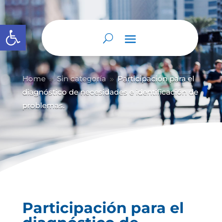
Abrir barra de herramientas
Home
Sin categoría
Participación para el
9
9
diagnóstico de necesidades e identificación de
problemas.
Participación para el