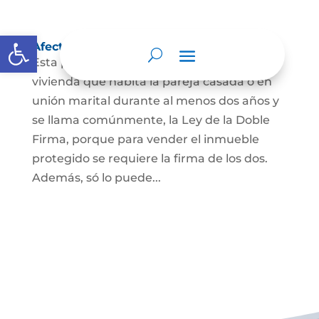
Abrir barra de herramientas
Afectación a Vivienda familiar
Esta protección la ordena la ley sobre la
vivienda que habita la pareja casada o en
unión marital durante al menos dos años y
se llama comúnmente, la Ley de la Doble
Firma, porque para vender el inmueble
protegido se requiere la firma de los dos.
Además, só lo puede...