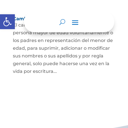
Abrir barra de herramientas
Cambio Nombre
El cambio de nombre lo podrá hacer la
persona mayor de edad voluntariamente o
los padres en representación del menor de
edad, para suprimir, adicionar o modificar
sus nombres o sus apellidos y por regla
general, solo puede hacerse una vez en la
vida por escritura...