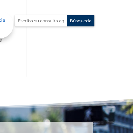
cia
e
e