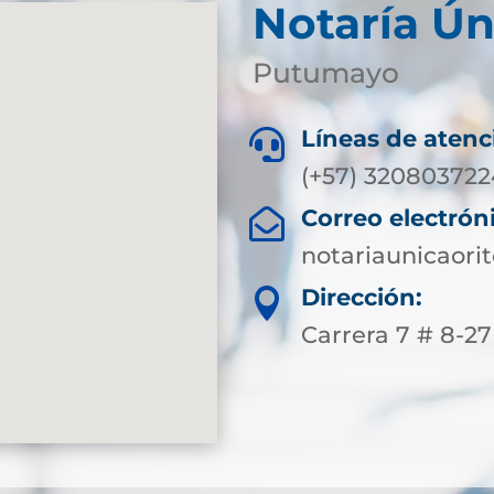
Notaría Ún
Putumayo
Líneas de atenc

(+57) 320803722
Correo electrón

notariaunicaor
Dirección:

Carrera 7 # 8-2