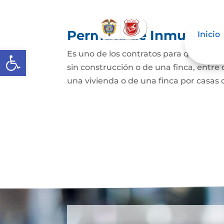
Permuta de Inmuebles
Inicio
Abrir barra de herramientas
Es uno de los contratos para que una p
sin construcción o de una finca, entre 
una vivienda o de una finca por casas o