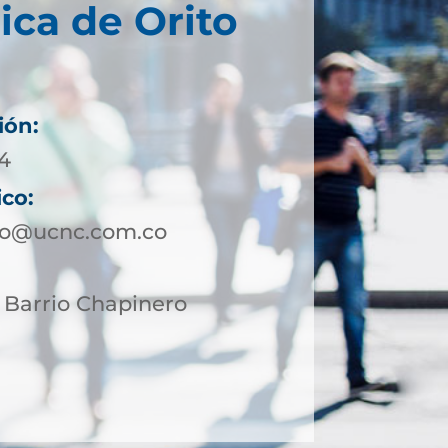
ica de Orito
ión:
4
ico:
ito@ucnc.com.co
7 Barrio Chapinero