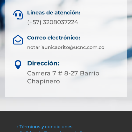
Líneas de atención:

(+57) 3208037224
Correo electrónico:

notariaunicaorito@ucnc.com.co
Dirección:

Carrera 7 # 8-27 Barrio
Chapinero
• Términos y condiciones